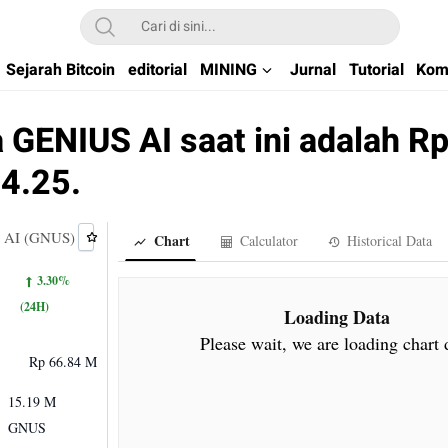
kchain di Indonesia
Sejarah Bitcoin
editorial
MINING
Jurnal
Tutorial
Kom
 GENIUS AI saat ini adalah R
4.25.
 AI (GNUS)
Chart
Calculator
Historical Data
3.30%
(24H)
Loading Data
Please wait, we are loading chart 
Rp 66.84 M
15.19 M
GNUS