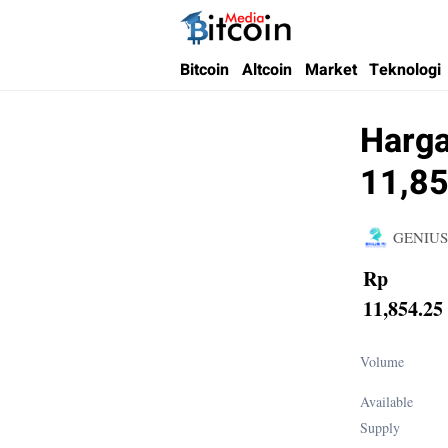
Bitcoin Media Indonesia
Media Bitcoin dan Cryptocurrency, dan Bloc
Bitcoin
Altcoin
Market
Teknologi
Harga
11,85
GENIUS
Rp
11,854.25
Volume
Available
Supply