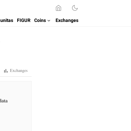
unitas
FIGUR
Coins
Exchanges
p
Exchanges
data