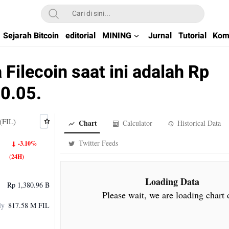
kchain di Indonesia
Sejarah Bitcoin
editorial
MINING
Jurnal
Tutorial
Kom
 Filecoin saat ini adalah Rp
0.05.
 (FIL)
Chart
Calculator
Historical Data
Twitter Feeds
-3.10%
(24H)
Loading Data
Rp 1,380.96 B
Please wait, we are loading chart 
ly
817.58 M FIL