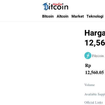
Bitcoin Media Indonesia
Media Bitcoin dan Cryptocurrency, dan Bloc
Bitcoin
Altcoin
Market
Teknologi
Harga
12,56
Filecoin
Rp
12,560.05
Volume
Available Supp
Official Links