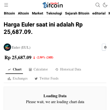
Media Bitcoin dan Cryptocurrency, dan Blockchain di Indonesia
Bitcoin Media Indonesia
Bitcoin
Altcoin
Market
Teknologi
Sejarah Bitcoin
editorial
Harga Euler saat ini adalah Rp
25,687.09.
Euler (EUL)
Rp 25,687.09
-2.50%
(24H)
Chart
Calculator
Historical Data
Exchanges
Twitter Feeds
Loading Data
Please wait, we are loading chart data