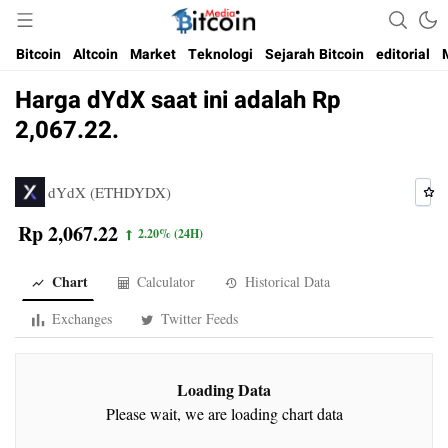
Media Bitcoin dan Cryptocurrency, dan Blockchain di Indonesia
Bitcoin Media Indonesia
Bitcoin
Altcoin
Market
Teknologi
Sejarah Bitcoin
editorial
Harga dYdX saat ini adalah Rp
2,067.22.
dYdX (ETHDYDX)
Rp 2,067.22
2.20%
(24H)
Chart
Calculator
Historical Data
Exchanges
Twitter Feeds
Loading Data
Please wait, we are loading chart data