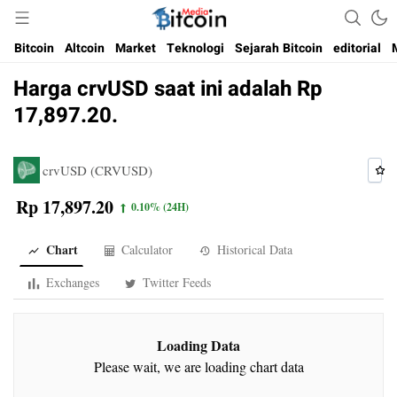
Media Bitcoin dan Cryptocurrency, dan Blockchain di Indonesia
Bitcoin Media Indonesia
Bitcoin
Altcoin
Market
Teknologi
Sejarah Bitcoin
editorial
Harga crvUSD saat ini adalah Rp
17,897.20.
crvUSD (CRVUSD)
Rp 17,897.20
0.10%
(24H)
Chart
Calculator
Historical Data
Exchanges
Twitter Feeds
Loading Data
Please wait, we are loading chart data