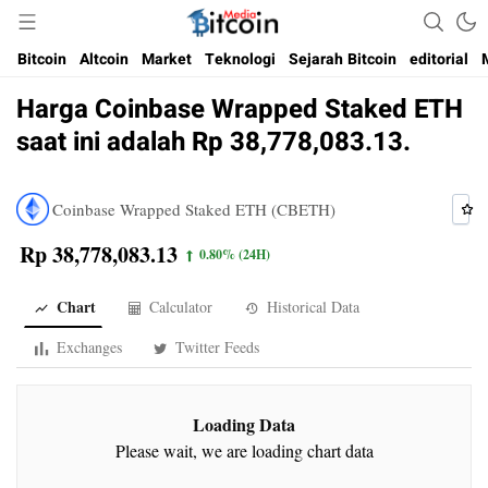
Media Bitcoin dan Cryptocurrency, dan Blockchain di Indonesia
Bitcoin Media Indonesia
Bitcoin
Altcoin
Market
Teknologi
Sejarah Bitcoin
editorial
Harga Coinbase Wrapped Staked ETH
saat ini adalah Rp 38,778,083.13.
Coinbase Wrapped Staked ETH (CBETH)
Rp 38,778,083.13
0.80%
(24H)
Chart
Calculator
Historical Data
Exchanges
Twitter Feeds
Loading Data
Please wait, we are loading chart data