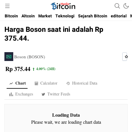
Media Bitcoin dan Cryptocurrency, dan Blockchain di Indonesia
Bitcoin Media Indonesia
Bitcoin
Altcoin
Market
Teknologi
Sejarah Bitcoin
editorial
Harga Boson saat ini adalah Rp
375.44.
Boson (BOSON)
Rp 375.44
4.00%
(24H)
Chart
Calculator
Historical Data
Exchanges
Twitter Feeds
Loading Data
Please wait, we are loading chart data