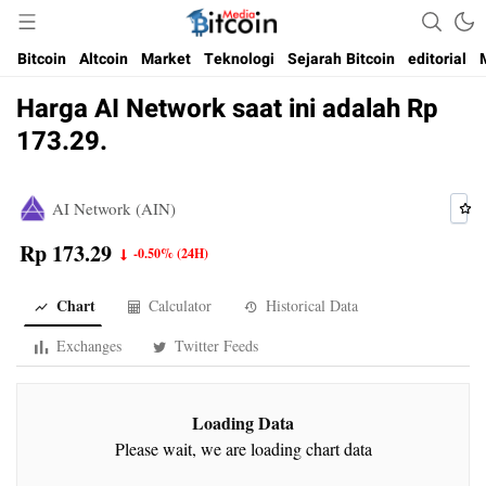
Media Bitcoin dan Cryptocurrency, dan Blockchain di Indonesia
Bitcoin Media Indonesia
Bitcoin
Altcoin
Market
Teknologi
Sejarah Bitcoin
editorial
Harga AI Network saat ini adalah Rp
173.29.
AI Network (AIN)
Rp 173.29
-0.50%
(24H)
Chart
Calculator
Historical Data
Exchanges
Twitter Feeds
Loading Data
Please wait, we are loading chart data