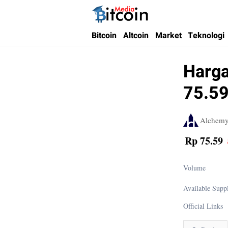
Bitcoin Media Indonesia
Media Bitcoin dan Cryptocurrency, dan Bloc
Bitcoin
Altcoin
Market
Teknologi
Harga
75.59
Alchemy
Rp 75.59
Volume
Available Supp
Official Links