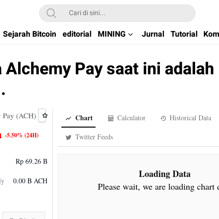
kchain di Indonesia
Sejarah Bitcoin
editorial
MINING
Jurnal
Tutorial
Kom
 Alchemy Pay saat ini adalah
.
 Pay (ACH)
Chart
Calculator
Historical Data
-5.50%
(24H)
Twitter Feeds
Rp 69.26 B
Loading Data
ly
0.00 B ACH
Please wait, we are loading chart 